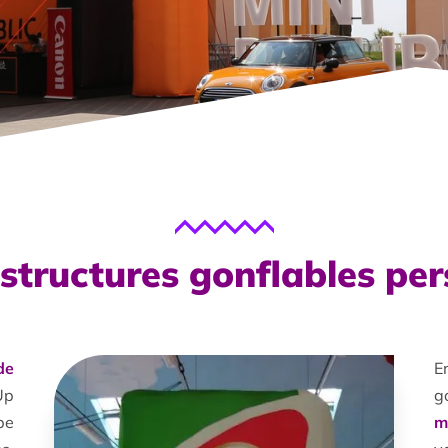
structures gonflables pe
de
E
Up
g
pe
m