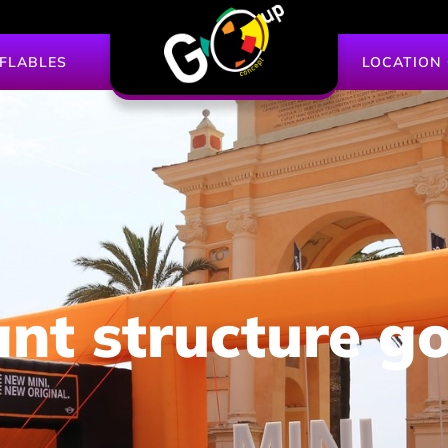
FLABLES
LOCATION
nt structure g