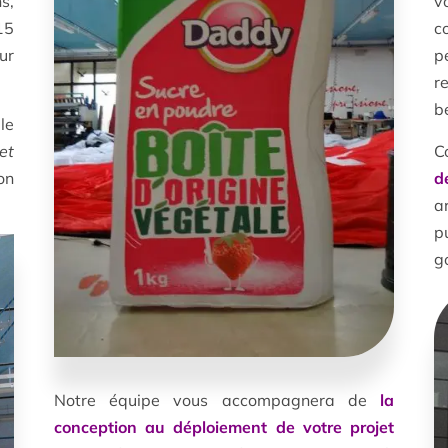
s,
v
15
c
ur
p
r
b
le
et
C
on
d
a
p
g
Notre équipe vous accompagnera de
la
conception au déploiement de votre projet