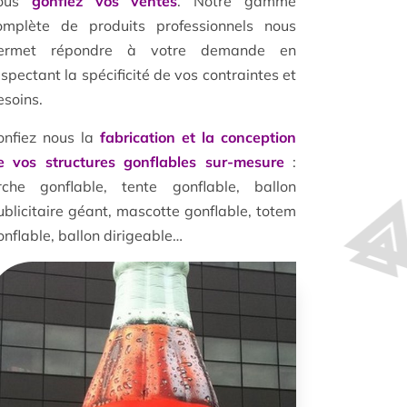
ous
gonflez vos ventes
. Notre gamme
omplète de produits professionnels nous
ermet répondre à votre demande en
espectant la spécificité de vos contraintes et
esoins.
onfiez nous la
fabrication et la conception
e vos structures gonflables sur-mesure
:
rche gonflable, tente gonflable, ballon
ublicitaire géant, mascotte gonflable, totem
onflable, ballon dirigeable…