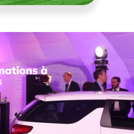
rmations à
s