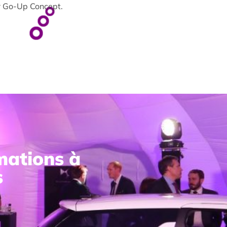
ur Go-Up Concept.
rmations à
s