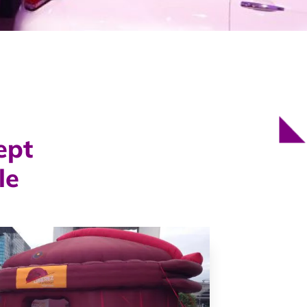
ept
le