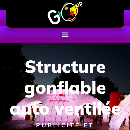
Structure
gonflable
auto ventilée
PUBLICITÉ ET