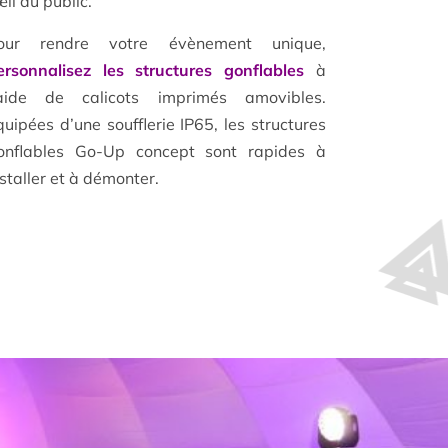
œil du public.
our rendre votre évènement unique,
ersonnalisez les structures gonflables
à
’aide de calicots imprimés amovibles.
quipées d’une soufflerie IP65, les structures
onflables Go-Up concept sont rapides à
nstaller et à démonter.