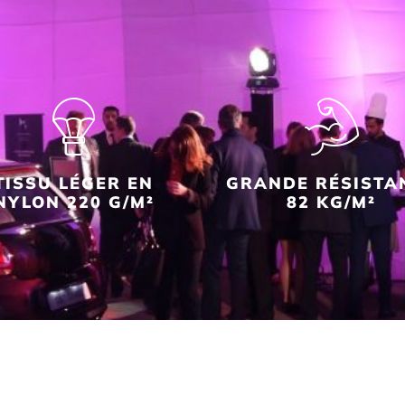
TISSU LÉGER EN
GRANDE RÉSISTA
NYLON 220 G/M²
82 KG/M²