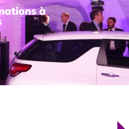
rmations à
s