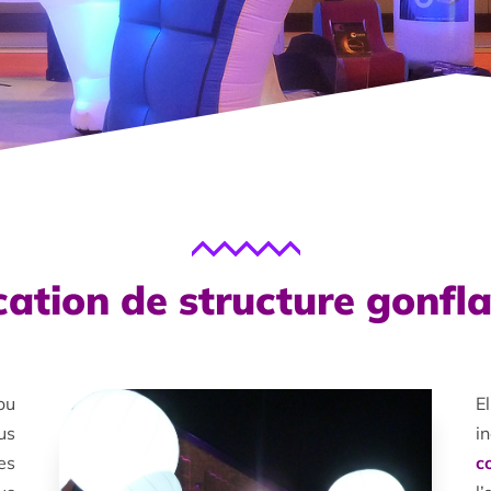
ation de structure gonfl
ou
E
us
i
es
c