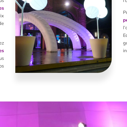
us
l’
es
P
ix
p
de
l
E
ez
g
es
i
us
os