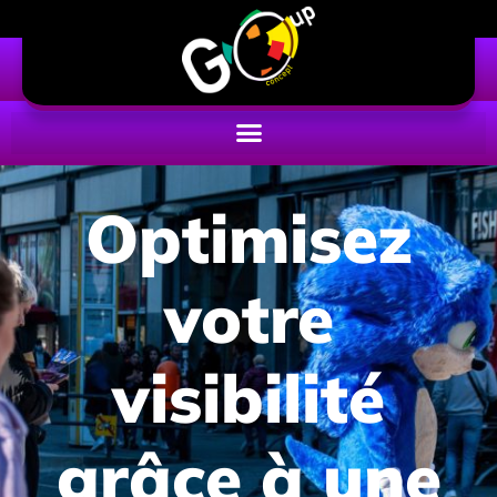
Optimisez
votre
visibilité
grâce à une